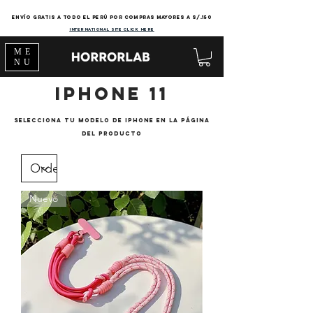
Envío gratis a todo el Perú por compras mayores a s/.150
international site click here
ME
NU
IPHONE 11
selecciona tu modelo de
iPhone
en la página
del producto
Nuevo