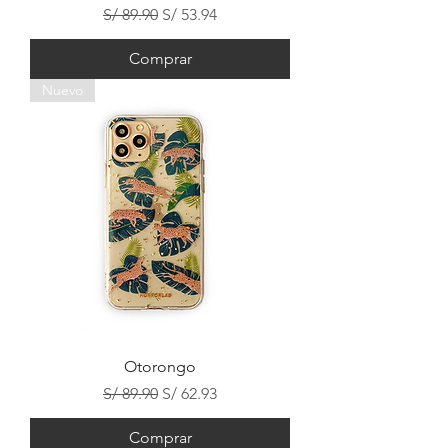
Precio
Precio de oferta
S/ 89.90
S/ 53.94
Comprar
Nuevo
Otorongo
Precio
Precio de oferta
S/ 89.90
S/ 62.93
Comprar