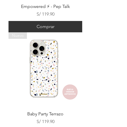
Empowered ⚡ - Pep Talk
Precio
S/ 119.90
Comprar
Nuevo
Baby Party Terrazo
Precio
S/ 119.90