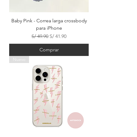
Baby Pink - Correa larga crossbody
para iPhone
Precio
Precio de oferta
S/ 49.90
S/ 41.90
Comprar
Nuevo