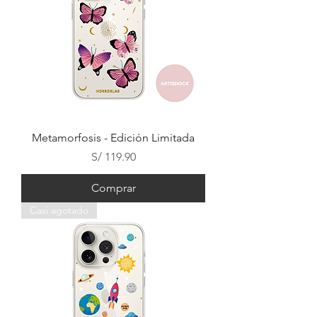
Metamorfosis - Edición Limitada
Precio
S/ 119.90
Comprar
Casi agotado