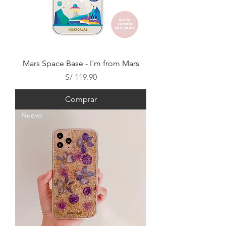
Mars Space Base - I´m from Mars
Precio
S/ 119.90
Comprar
Nuevo