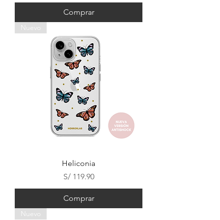
Comprar
Nuevo
Heliconia
Precio
S/ 119.90
Comprar
Nuevo