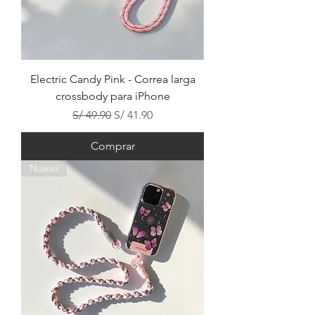
Electric Candy Pink - Correa larga
crossbody para iPhone
Precio
Precio de oferta
S/ 49.90
S/ 41.90
Comprar
Nuevo