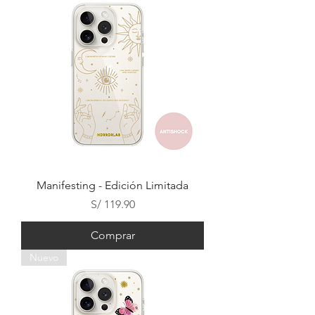
Manifesting - Edición Limitada
Precio
S/ 119.90
Comprar
Nuevo