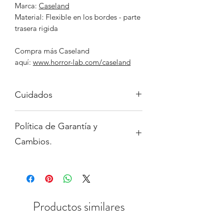
Marca:
Caseland
Material: Flexible en los bordes - parte
trasera rigida
Compra más Caseland
aquí:
www.horror-lab.com/caseland
Cuidados
Evita los elementos punzocortantes,
Política de Garantía y
que puedan rayar el soporte.
Evita el agua o productos
Cambios.
corrosivos como alcohol, aceite,
acido, acetona, etc.
Para saber más sobre nuestra política
de Garantías y cambios dirigete a la
sección "Garantías, cambios y
devoluciones" de nuestra web.
Productos similares