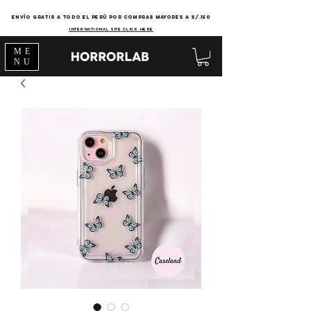
Envío gratis a todo el Perú por compras mayores a s/.150
international site click here
ME
NU