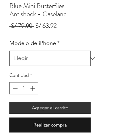
Blue Mini Butterflies
Antishock - Caseland
Precio
Precio
 S/ 79.90 
S/ 63.92
de
Modelo de iPhone
*
oferta
Cantidad
*
Agregar al carrito
Realizar compra