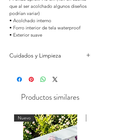
que al ser acolchado algunos diseños
podrían variar)
• Acolchado interno
• Forro interior de tela waterproof
• Exterior suave
Cuidados y Limpieza
- Lavar a mano con agua fría.
- Planchar al reverso, no sobre la tela
con diseño.
- No secar en secadora
Productos similares
Nuevo
Nuevo