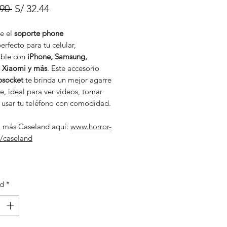
Precio
Precio
.90 
S/ 32.44
de
e el
soporte phone
oferta
erfecto para tu celular,
ble con
iPhone, Samsung,
 Xiaomi y más
. Este accesorio
socket
te brinda un mejor agarre
e, ideal para ver videos, tomar
o usar tu teléfono con comodidad.
 más Caseland aquí:
www.horror-
/caseland
ad
*