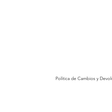
Política de Cambios y Devo
No aceptamos cambios ni devolucio