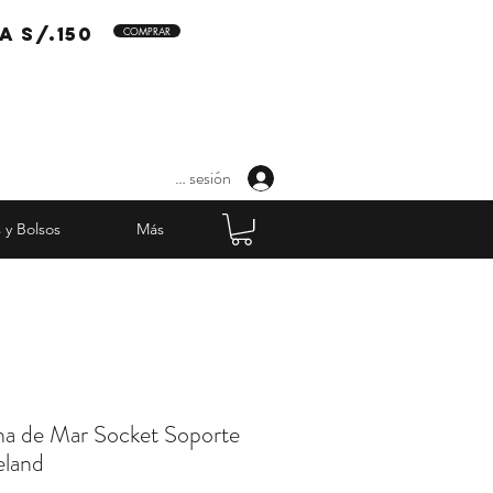
a s/.150
COMPRAR
Iniciar sesión
 y Bolsos
Más
a de Mar Socket Soporte
eland