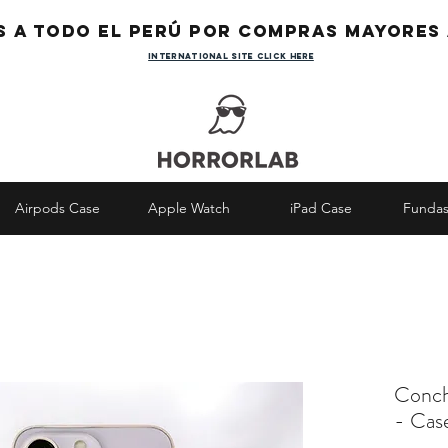
s a todo el Perú por compras mayores 
international site click here
Airpods Case
Apple Watch
iPad Case
Fundas
Conch
- Cas