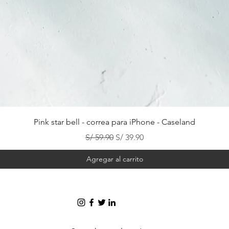
Vista rápida
Pink star bell - correa para iPhone - Caseland
Precio
Precio de oferta
S/ 59.90
S/ 39.90
Agregar al carrito