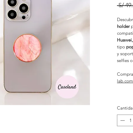
 S/ 49
Descubr
holder
p
compati
Huawei,
tipo
pop
y soport
selfies 
Compra
lab.com
Cantid