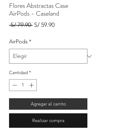
Flores Abstractas Case
AirPods - Caseland
Precio
Precio
 S/ 79.90 
S/ 59.90
de
AirPods
*
oferta
Cantidad
*
Agregar al carrito
Realizar compra