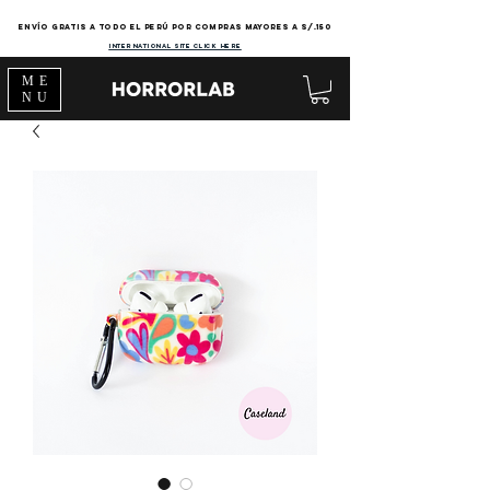
Envío gratis a todo el Perú por compras mayores a s/.150
international site click here
ME
NU