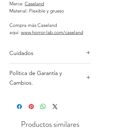
Marca:
Caseland
Material: Flexible y grueso
Compra más Caseland
aquí:
www.horror-lab.com/caseland
Cuidados
Evita los elementos punzocortantes,
Política de Garantía y
que puedan rayar el soporte.
Evita el agua o productos
Cambios.
corrosivos como alcohol, aceite,
acido, acetona, etc.
Para saber más sobre nuestra política
de Garantías y cambios dirigete a la
sección "Garantías, cambios y
devoluciones" de nuestra web.
Productos similares