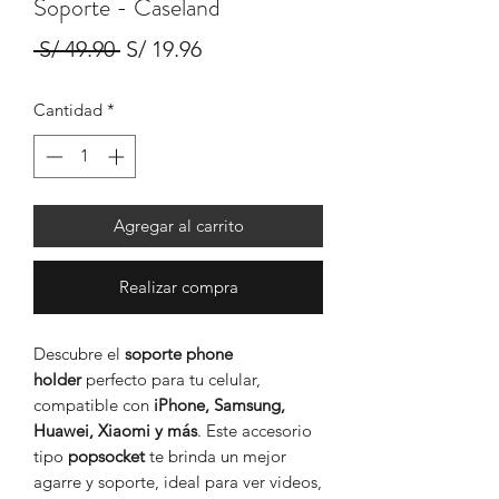
Soporte - Caseland
Precio
Precio
 S/ 49.90 
S/ 19.96
de
Cantidad
*
oferta
Agregar al carrito
Realizar compra
Descubre el
soporte phone
holder
perfecto para tu celular,
compatible con
iPhone, Samsung,
Huawei, Xiaomi y más
. Este accesorio
tipo
popsocket
te brinda un mejor
agarre y soporte, ideal para ver videos,