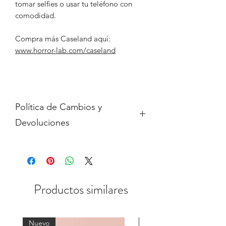
tomar selfies o usar tu teléfono con
comodidad.
Compra más Caseland aquí:
www.horror-lab.com/caseland
Política de Cambios y
Devoluciones
No aceptamos cambios ni
devoluciones en los siguientes casos:
Artículos en oferta y liquidación.
Productos similares
Nuevo
Nuevo