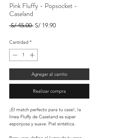
Pink Fluffy - Popsocket -
Caseland
Precio
Precio
 S/ 45.00 
S/ 19.90
de
Cantidad
*
oferta
Agregar al carrito
Realizar compra
¡El match perfecto para tu case!, la
linea Fluffy de Caseland es súper
esponjosa y suave. Piel sintética.
Para usar: define el lugar de tu case