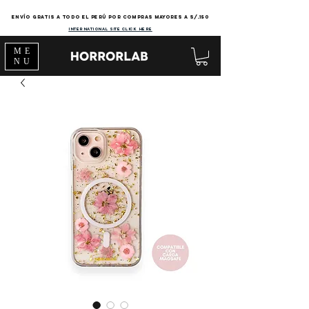
Envío gratis a todo el Perú por compras mayores a s/.150
international site click here
ME
NU