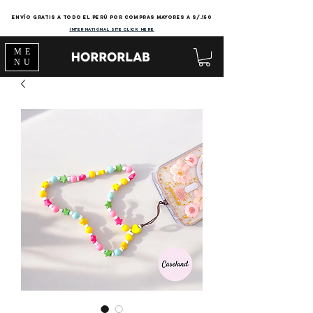
Envío gratis a todo el Perú por compras mayores a s/.150
international site click here
ME
NU