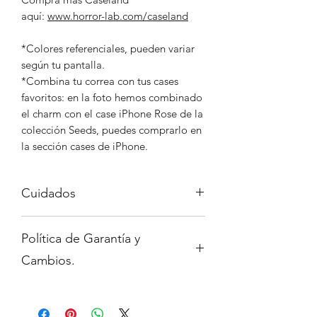
aquí:
www.horror-lab.com/caseland
*Colores referenciales, pueden variar
según tu pantalla.
*Combina tu correa con tus cases
favoritos: en la foto hemos combinado
el charm con el case iPhone Rose de la
colección Seeds, puedes comprarlo en
la sección cases de iPhone.
Cuidados
Evita los elementos punzocortantes,
Política de Garantía y
que puedan rayar los charms.
Evita el agua o productos
Cambios.
corrosivos como alcohol, aceite,
acido, acetona, etc.
Para saber más sobre nuestra política
de Garantías y cambios dirigete a la