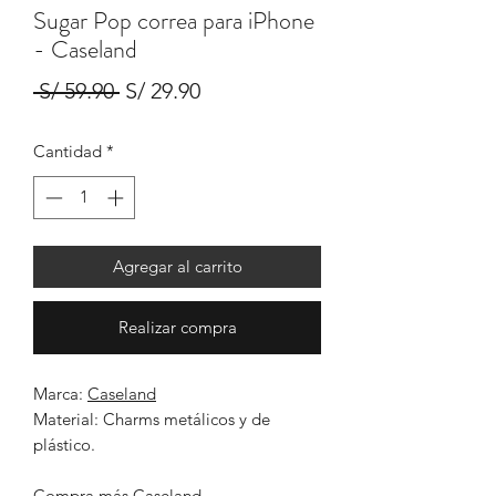
Sugar Pop correa para iPhone
- Caseland
Precio
Precio
 S/ 59.90 
S/ 29.90
de
Cantidad
*
oferta
Agregar al carrito
Realizar compra
Marca:
Caseland
Material: Charms metálicos y de
plástico.
Compra más Caseland