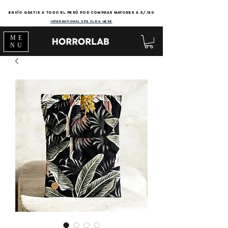
Envío gratis a todo el Perú por compras mayores a s/.150
international site click here
ME
NU