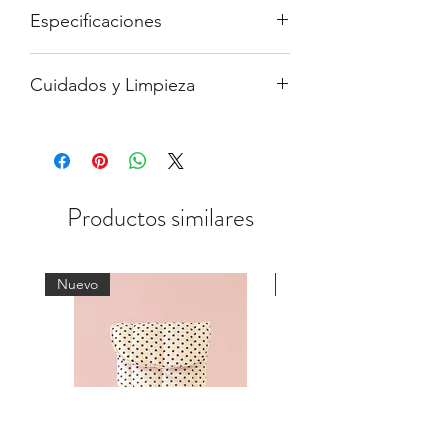
Especificaciones
Tamaños:
Cuidados y Limpieza
13 - 14 - 15 Pulgadas:
35cm x 26 cm
x 2 cm
- Lavar a mano con agua fría.
16 pulgadas:
38cm x 28cm x 2 cm
- Planchar al reverso, no sobre la tela
con diseño.
- No secar en secadora
Productos similares
Nuevo
Nuevo