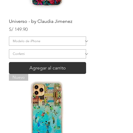
Universo - by Claudia Jimenez
Precio
S/ 149.90
Agregar al carrito
Nuevo