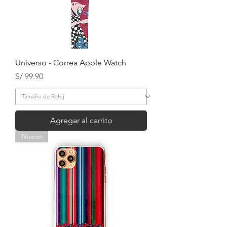
Universo - Correa Apple Watch
Precio
S/ 99.90
Agregar al carrito
Nuevo