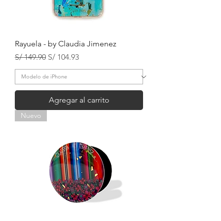
Rayuela - by Claudia Jimenez
Precio
Precio de oferta
S/ 149.90
S/ 104.93
Agregar al carrito
Nuevo