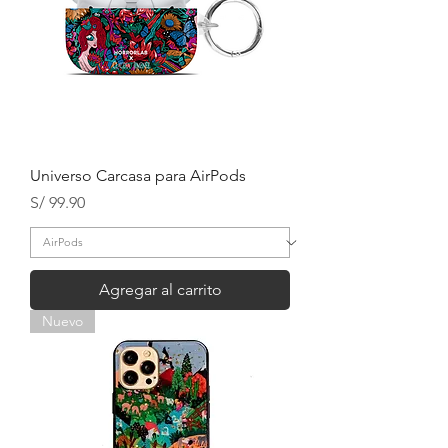
Universo Carcasa para AirPods
Precio
S/ 99.90
Agregar al carrito
Nuevo