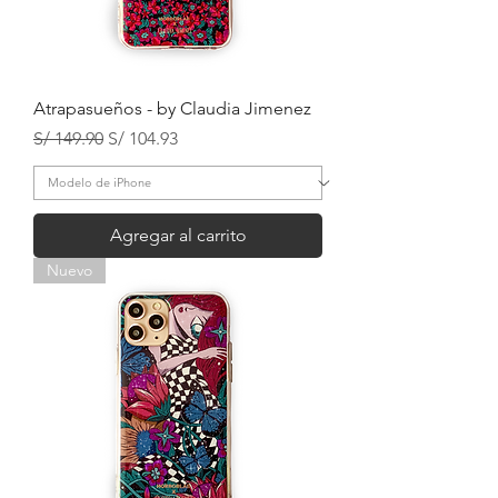
Atrapasueños - by Claudia Jimenez
Precio
Precio de oferta
S/ 149.90
S/ 104.93
Agregar al carrito
Nuevo