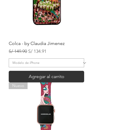
Colca - by Claudia Jimenez
Precio
Precio de oferta
S/ 149.90
S/ 134.91
Agregar al carrito
Nuevo