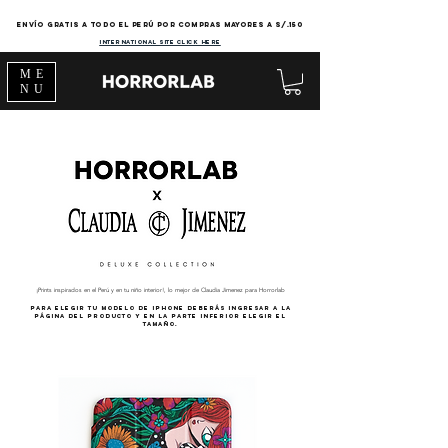
Envío gratis a todo el Perú por compras mayores a s/.150
international site click here
ME
NU
¡Prints inspirados en el Perú y en tu niño interior!, lo mejor de Claudia Jimenez para Horrorlab
Para elegir tu modelo de iPhone deberás ingresar a la
página del producto y en la parte inferior elegir el
tamaño.