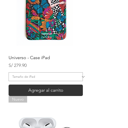
Universo - Case iPad
Precio
S/ 279.90
Agregar al carrito
Nuevo