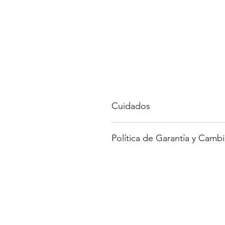
Cuidados
Evita los elementos punzocorta
Política de Garantía y Cambi
Evita el agua o productos corro
Para saber más sobre nuestra polí
web.