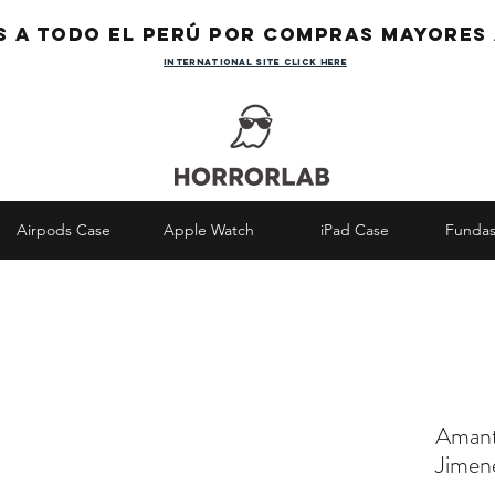
s a todo el Perú por compras mayores 
international site click here
Airpods Case
Apple Watch
iPad Case
Fundas
Amant
Jimen