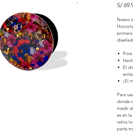
S/ 69.
Nuevo s
Horrorl
primera
diseñad
Print
Hech
El di
evita
¡El m
Para usa
donde qu
medir d
es en la
retira l
parte tr