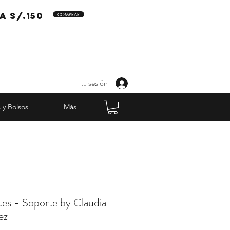
a s/.150
COMPRAR
Iniciar sesión
 y Bolsos
Más
es - Soporte by Claudia
ez