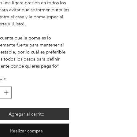
 una ligera presión en todos los
para evitar que se formen burbujas
entre el case y la goma especial
rte y ¡Listo!.
 cuenta que la goma es lo
temente fuerte para mantener al
estable, por lo cuál es preferible
s todos los pasos para definir
ente donde quieres pegarlo*
ad
*
Agregar al carrito
Realizar compra