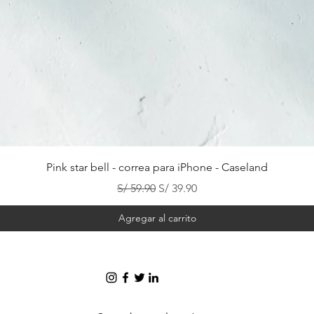
Vista rápida
Pink star bell - correa para iPhone - Caseland
Precio
Precio de oferta
S/ 59.90
S/ 39.90
Agregar al carrito