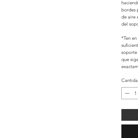
haciendo
bordes 
de aire 
del sopo
*Ten en
suficien
soporte 
que siga
exactam
Cantid