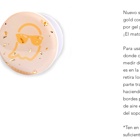
Nuevo s
gold con
por gel 
¡El mat
Para usa
donde qu
medir d
es en la
retira l
parte tr
haciendo
bordes 
de aire 
del sopo
*Ten en
suficien