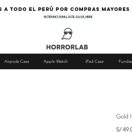
s a todo el Perú por compras mayores 
international site click here
Airpods Case
Apple Watch
iPad Case
Fundas
Gold I
S/ 49.