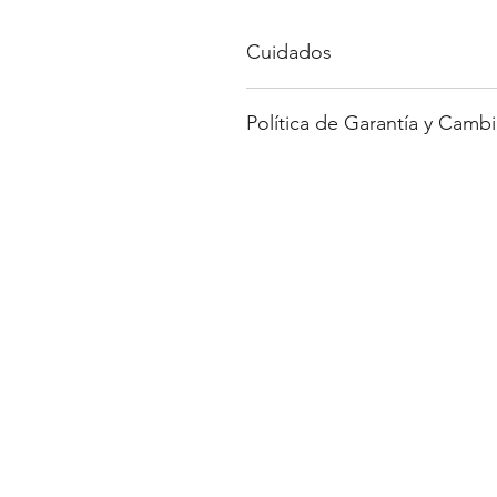
Cuidados
Evita los elementos punzocorta
Política de Garantía y Cambi
Evita el agua o productos corro
Para saber más sobre nuestra polí
web.