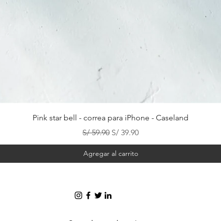
Vista rápida
Pink star bell - correa para iPhone - Caseland
Precio
Precio de oferta
S/ 59.90
S/ 39.90
Agregar al carrito