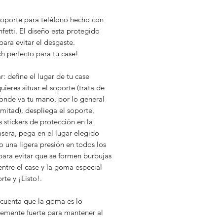
oporte para teléfono hecho con
fetti. El diseño esta protegido
para evitar el desgaste.
ch perfecto para tu case!
r: define el lugar de tu case
ieres situar el soporte (trata de
onde va tu mano, por lo general
 mitad), despliega el soporte,
os stickers de protección en la
asera, pega en el lugar elegido
 una ligera presión en todos los
para evitar que se formen burbujas
entre el case y la goma especial
rte y ¡Listo!.
 cuenta que la goma es lo
temente fuerte para mantener al