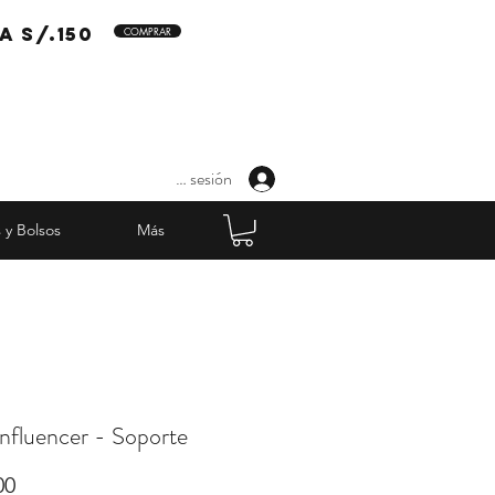
a s/.150
COMPRAR
Iniciar sesión
 y Bolsos
Más
nfluencer - Soporte
Precio
00