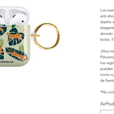
Los nue
anti-sh
diseño 
elegante
dorado 
bolso, l
¡Nos in
Peruano
los regi
pueden a
ícono c
de fuerz
*No inc
AirPod