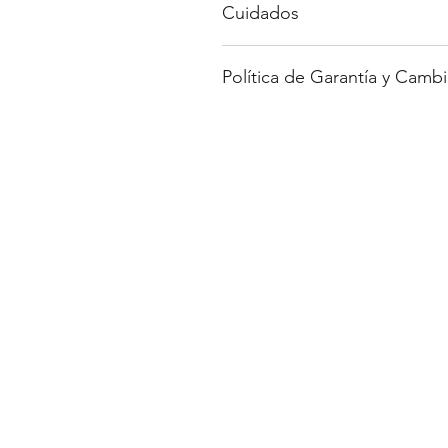
Cuidados
Evita doblar el case, la estruc
Política de Garantía y Cambi
Evita el agua en el anillo de 
Para saber más de nuestros cuidad
Para saber más sobre nuestra polí
web.