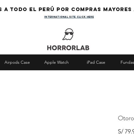
s a todo el Perú por compras mayores 
international site click here
Airpods Case
Apple Watch
iPad Case
Fundas
Otoro
S/ 79.