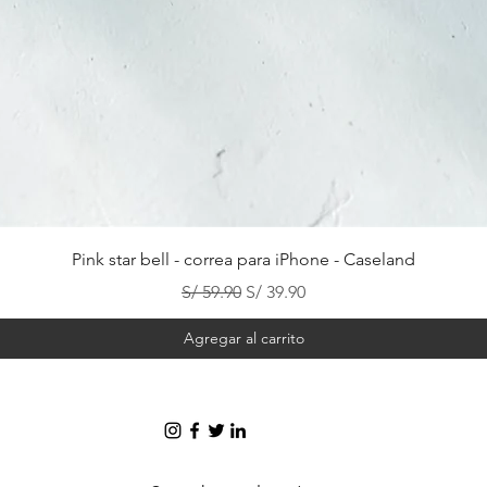
Vista rápida
Pink star bell - correa para iPhone - Caseland
Precio
Precio de oferta
S/ 59.90
S/ 39.90
Agregar al carrito