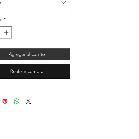
r
ad
*
Agregar al carrito
Realizar compra