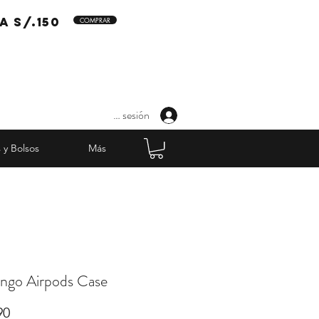
a s/.150
COMPRAR
Iniciar sesión
 y Bolsos
Más
ngo Airpods Case
Precio
90