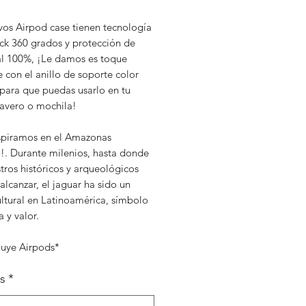
vos Airpod case tienen tecnología
ock 360 grados y protección de
al 100%, ¡Le damos es toque
 con el anillo de soporte color
para que puedas usarlo en tu
lavero o mochila!
spiramos en el Amazonas
!. Durante milenios, hasta donde
stros históricos y arqueológicos
lcanzar, el jaguar ha sido un
ultural en Latinoamérica, símbolo
a y valor.
luye Airpods*
s
*