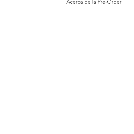
Acerca de la Pre-Order
web.
Todos los productos en Pre-Order 