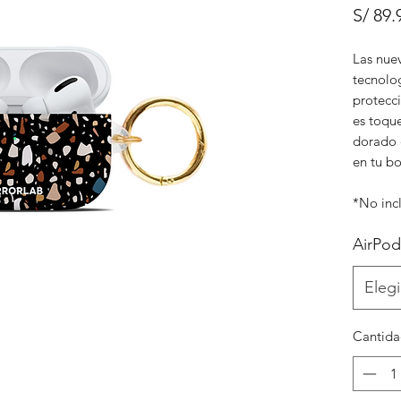
S/ 89.
Las nue
tecnolo
protecc
es toque
dorado 
en tu bo
*No inc
AirPod
Elegi
Cantid