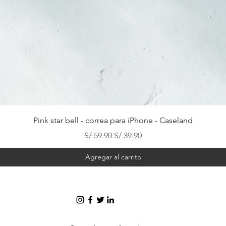
Vista rápida
Pink star bell - correa para iPhone - Caseland
Precio
Precio de oferta
S/ 59.90
S/ 39.90
Agregar al carrito