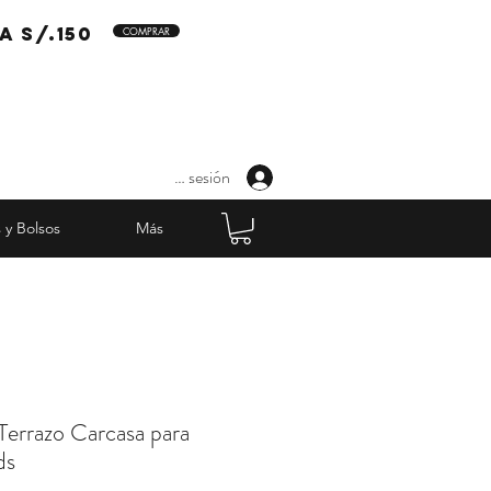
a s/.150
COMPRAR
Iniciar sesión
 y Bolsos
Más
Terrazo Carcasa para
ds