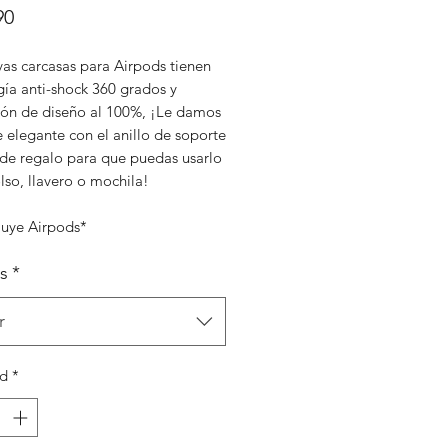
Precio
90
vas carcasas para Airpods tienen
gía anti-shock 360 grados y
ión de diseño al 100%, ¡Le damos
 elegante con el anillo de soporte
de regalo para que puedas usarlo
lso, llavero o mochila!
luye Airpods*
s
*
r
ad
*