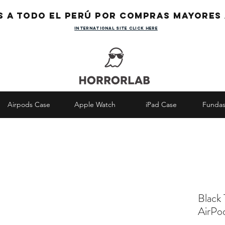
s a todo el Perú por compras mayores 
international site click here
Airpods Case
Apple Watch
iPad Case
Fundas
Black 
AirPo