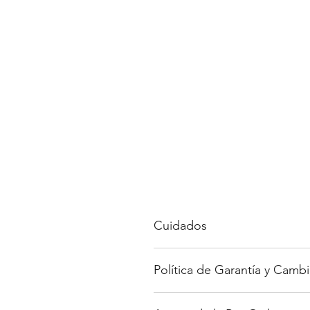
Cuidados
Evita doblar el case, la estruc
Política de Garantía y Cambi
Evita el agua en el anillo de 
Para saber más de nuestros cuidad
Para saber más sobre nuestra polí