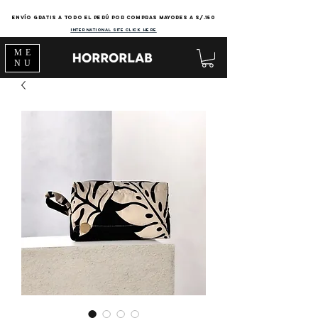
Envío gratis a todo el Perú por compras mayores a s/.150
international site click here
ME
NU