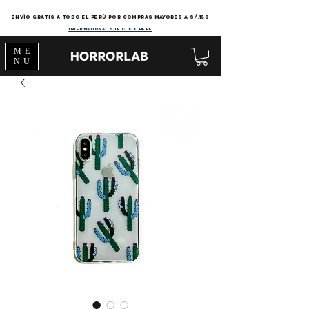
Envío gratis a todo el Perú por compras mayores a s/.150
international site click here
ME
NU