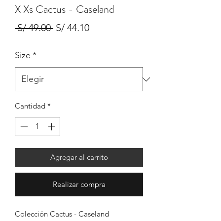
X Xs Cactus - Caseland
Precio
Precio
 S/ 49.00 
S/ 44.10
de
Size
*
oferta
Cantidad
*
Agregar al carrito
Realizar compra
Colección Cactus - Caseland