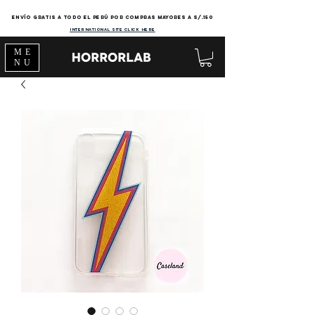
Envío gratis a todo el Perú por compras mayores a s/.150
international site click here
ME
NU