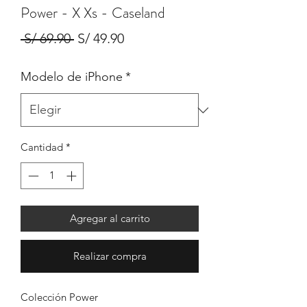
Power - X Xs - Caseland
Precio
Precio
 S/ 69.90 
S/ 49.90
de
Modelo de iPhone
*
oferta
Cantidad
*
Agregar al carrito
Realizar compra
Colección Power