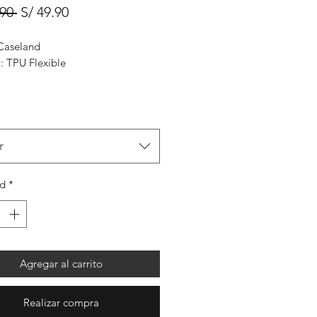
Precio
Precio
.90 
S/ 49.90
de
Caseland
oferta
: TPU Flexible
r
ad
*
Agregar al carrito
Realizar compra