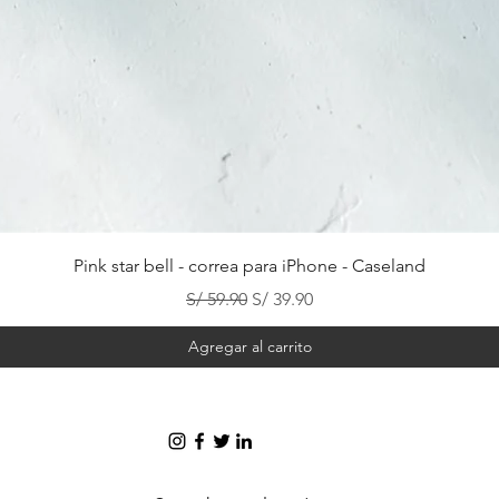
Vista rápida
Pink star bell - correa para iPhone - Caseland
Precio
Precio de oferta
S/ 59.90
S/ 39.90
Agregar al carrito