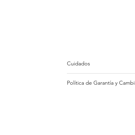
Cuidados
Evita los elementos punzocorta
Política de Garantía y Cambi
Evita el agua o productos corro
Para saber más sobre nuestra polí
web.