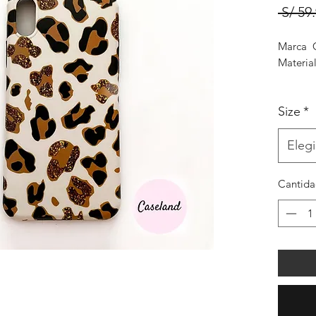
 S/ 59
Marca 
Material
Size
*
Elegi
Cantid