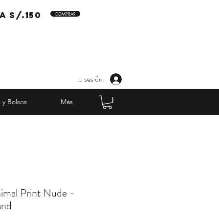
a s/.150
COMPRAR
Iniciar sesión
 y Bolsos
Más
imal Print Nude -
and