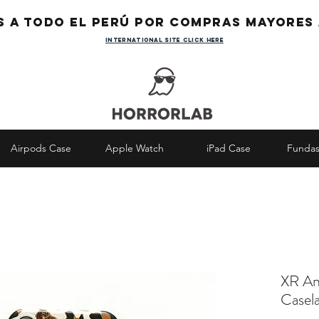
s a todo el Perú por compras mayores 
international site click here
Airpods Case
Apple Watch
iPad Case
Fundas
XR An
Casel