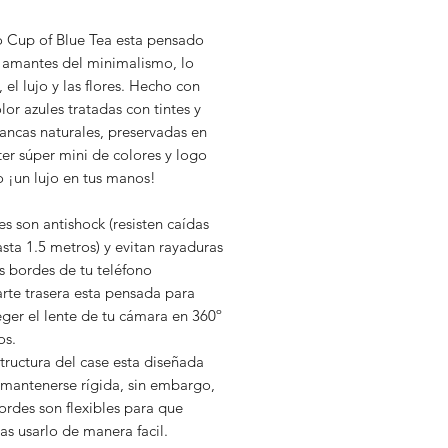
o Cup of Blue Tea esta pensado
s amantes del minimalismo, lo
, el lujo y las flores. Hecho con
olor azules tratadas con tintes y
lancas naturales, preservadas en
tter súper mini de colores y logo
o ¡un lujo en tus manos!
s son antishock (resisten caídas
sta 1.5 metros) y evitan rayaduras
s bordes de tu teléfono
rte trasera esta pensada para
ger el lente de tu cámara en 360º
os.
tructura del case esta diseñada
 mantenerse rígida, sin embargo,
ordes son flexibles para que
s usarlo de manera facil.