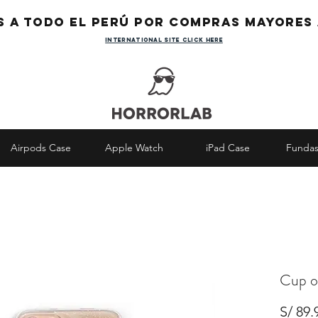
s a todo el Perú por compras mayores 
international site click here
Airpods Case
Apple Watch
iPad Case
Fundas
Cup o
S/ 89.