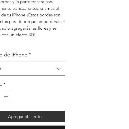
ordes y la parte trasera son
mente transparentes, si amas el
 de tu iPhone ¡Estos bordes son
ctos para ti porque no perderás el
, solo agregarás las flores y se
 con un efecto 3D!.
o de iPhone
*
r
ad
*
Agregar al carrito