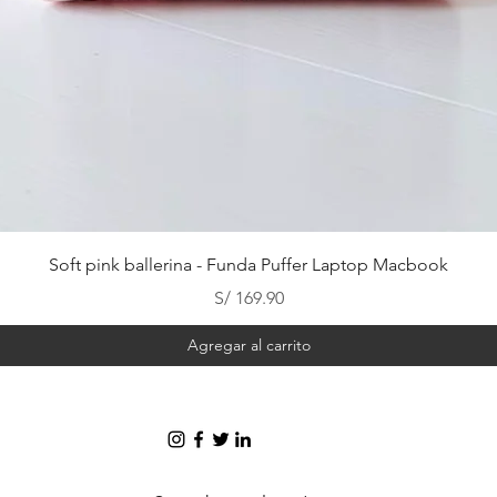
Vista rápida
Soft pink ballerina - Funda Puffer Laptop Macbook
Precio
S/ 169.90
Agregar al carrito