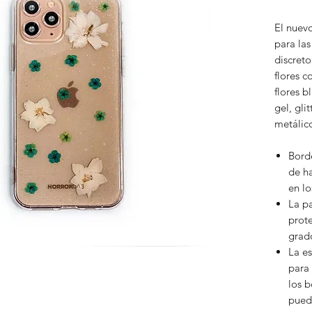
El nuev
para la
discreto
flores c
flores b
gel, gli
metálic
Borde
de ha
en lo
La pa
prote
grad
La es
para
los b
pueda