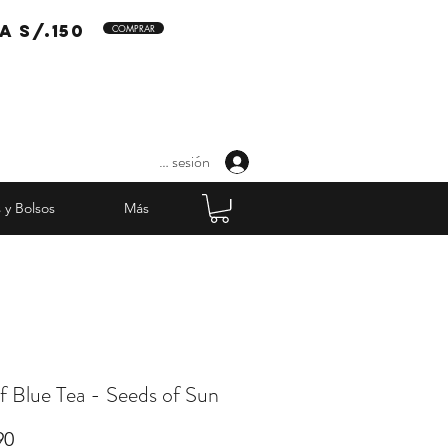
a s/.150
COMPRAR
Iniciar sesión
 y Bolsos
Más
f Blue Tea - Seeds of Sun
Precio
90