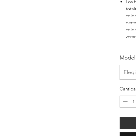
Los b
total
color
perfe
color
verán
Model
Elegi
Cantid