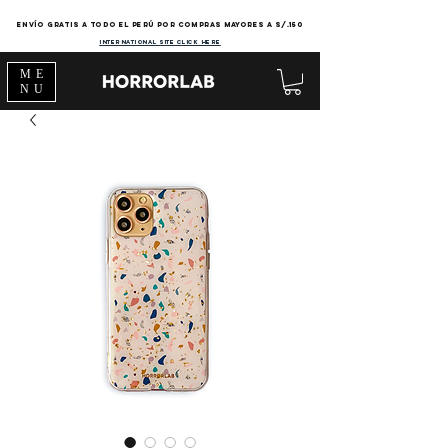
Envío gratis a todo el Perú por compras mayores a s/.150
international site click here
ME
NU