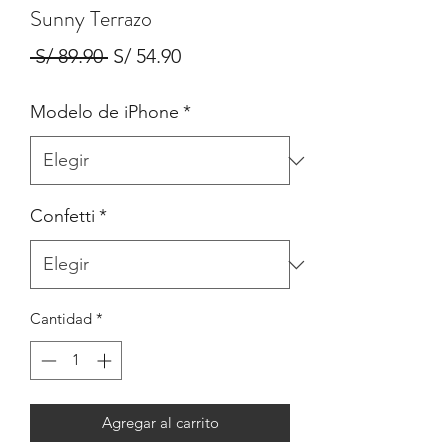
Sunny Terrazo
Precio
Precio
 S/ 89.90 
S/ 54.90
de
Modelo de iPhone
*
oferta
Confetti
*
Cantidad
*
Agregar al carrito