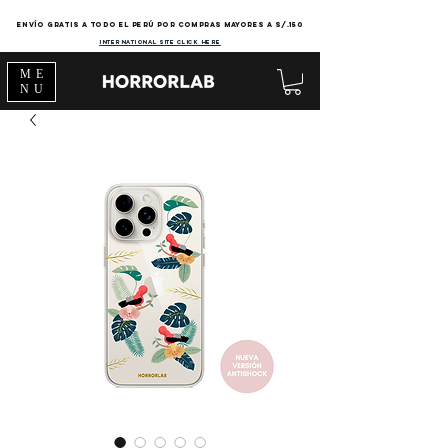
Envío gratis a todo el Perú por compras mayores a s/.150
international site click here
ME
NU