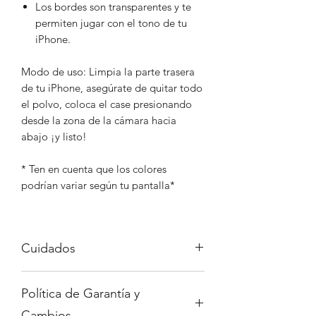
Los bordes son transparentes y te
permiten jugar con el tono de tu
iPhone.
Modo de uso: Limpia la parte trasera
de tu iPhone, asegúrate de quitar todo
el polvo, coloca el case presionando
desde la zona de la cámara hacia
abajo ¡y listo!
* Ten en cuenta que los colores
podrían variar según tu pantalla*
Cuidados
Evita exponer el case al sol por
Política de Garantía y
periodos largos.
Evita elementos punzo cortantes que
Cambios.